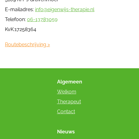
E-mailadres:
info@eigenwijs-therapie.nl
Telefoon:
06-13783059
KvK:17258364
Routebeschrijving >
Algemeen
Welkom
Therapeut
Contact
Nieuws